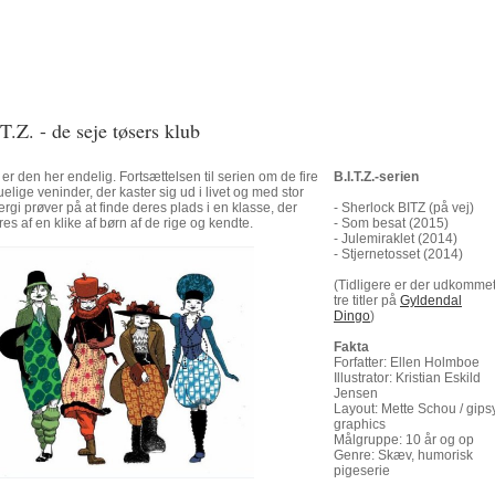
T.Z. - de seje tøsers klub
er den her endelig. Fortsættelsen til serien om de fire
B.I.T.Z.-serien
elige veninder, der kaster sig ud i livet og med stor
rgi prøver på at finde deres plads i en klasse, der
- Sherlock BITZ (på vej)
res af en klike af børn af de rige og kendte.
- Som besat (2015)
- Julemiraklet (2014)
- Stjernetosset (2014)
(Tidligere er der udkomme
tre titler på
Gyldendal
Dingo
)
Fakta
Forfatter: Ellen Holmboe
Illustrator: Kristian Eskild
Jensen
Layout: Mette Schou / gips
graphics
Målgruppe: 10 år og op
Genre: Skæv, humorisk
pigeserie