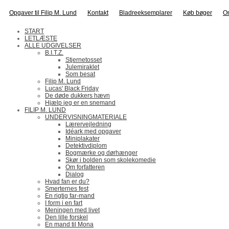
Opgaver til Filip M. Lund
Kontakt
Bladreeksemplarer
Køb bøger
O
START
LETLÆSTE
ALLE UDGIVELSER
B.I.T.Z.
Stjernetosset
Julemiraklet
Som besat
Filip M. Lund
Lucas' Black Friday
De døde dukkers hævn
Hjælp jeg er en snemand
FILIP M. LUND
UNDERVISNINGMATERIALE
Lærervejledning
Idéark med opgaver
Miniplakater
Detektivdiplom
Bogmærke og dørhænger
Skør i bolden som skolekomedie
Om forfatteren
Dialog
Hvad fan er du?
Smerternes fest
En rigtig far-mand
I form i en fart
Meningen med livet
Den lille forskel
En mand til Mona