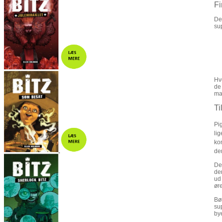
Fi
De
su
Hv
de
ma
Ti
Pi
li
ko
de
De
de
ud
ør
Bø
su
by