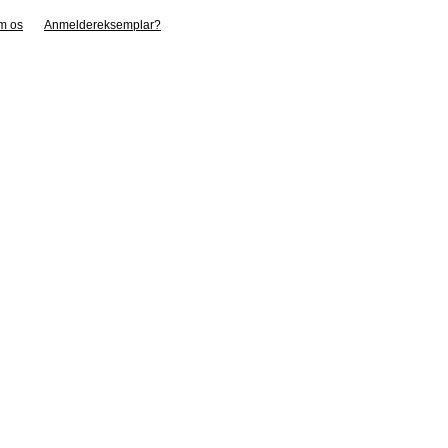
m os
Anmeldereksemplar?