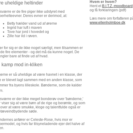
Hvem er hvem?
re uheldige heltinder
Hent et
B.I.T.Z.-moodboard
og få forklaringen (pdf)
sværre er de fire piger ikke udstyret med
perhelteevner. Deres evner er derimod, at:
Læs mere om forfatteren p
www.ellenholmboe.dk
Betty hælder vand ud af ørerne
Ingrid har luft i maven
Tove har jord i hovedet og
Zille har ild i røven.
er for sig er de ikke noget særligt, men tilsammen er
 de fire elementer - og det må da kunne noget. De
ngler bare at finde ud af hvad.
l kamp mod in-kliken
gerne er så uheldige at være havnet i en klasse, der
ge er blevet lagt sammen med en anden klasse, som
mmer fra byens lilleskole. Bønderne, som de kalder
m.
sværre er der ikke meget bonderøv over 'bønderne,'
r viser sig at være børn af de rige og berømte, og som
 over at være smukke, kloge og talentfulde også er
etæveindbydende søde.
ndernes anfører er Celeste-Rose, hvis mor er
permodel, og hvis far tilsyneladende ejer det halve af
en.