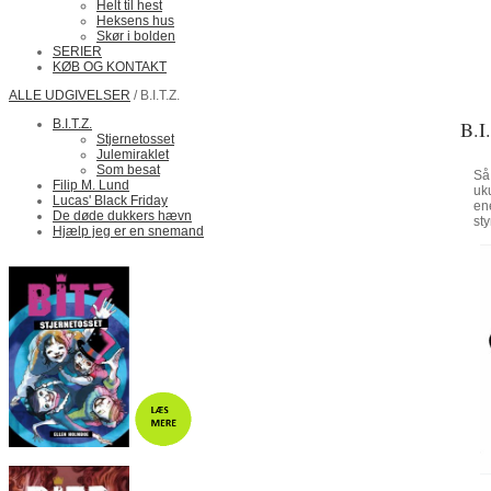
Helt til hest
Heksens hus
Skør i bolden
SERIER
KØB OG KONTAKT
ALLE UDGIVELSER
/ B.I.T.Z.
B.I.T.Z.
B.I.
Stjernetosset
Julemiraklet
Som besat
Så 
Filip M. Lund
uku
Lucas' Black Friday
ene
De døde dukkers hævn
sty
Hjælp jeg er en snemand