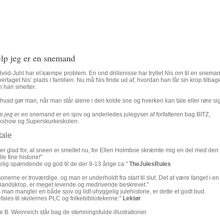
lp jeg er en snemand
Hviid-Juhl har et kæmpe problem. En ond drillenisse har tryllet Nis om til en snema
ertaget Nis’ plads i familien. Nu må Nis finde ud af, hvordan han får sin krop tilbag
n han smelter.
hvad gør man, når man står alene i den kolde sne og hverken kan tale eller røre si
p jeg er en snemand
er en sjov og anderledes julegyser af forfatteren bag BITZ,
kshow og Superskurkeskolen.
ale
 er glad for, at sneen er smeltet nu, for Ellen Holmboe skræmte mig en del med den
ille fine historie!"
kelig spændende og god til de der 9-13 årige ca."
TheJulesRules
onerne er troværdige, og man er underholdt fra start til slut. Det at være fanget i en
andskrop, er meget levende og medrivende beskrevet."
 man mangler en både sjov og lidt uhyggelig julehistorie, er dette et godt bud.
fales til skolernes PLC og folkebibliotekerne."
Lektør
 B. Weinreich står bag de stemningsfulde illustrationer.