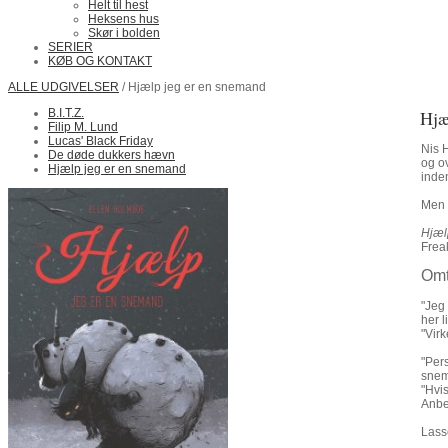
Helt til hest
Heksens hus
Skør i bolden
SERIER
KØB OG KONTAKT
ALLE UDGIVELSER
/ Hjælp jeg er en snemand
B.I.T.Z.
Hjæ
Filip M. Lund
Lucas' Black Friday
Nis 
De døde dukkers hævn
og ov
Hjælp jeg er en snemand
inde
Men 
Hjæl
Frea
Omt
"Jeg
her l
"Vir
"Pers
snem
"Hvis
Anbe
Lasse