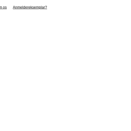
m os
Anmeldereksemplar?