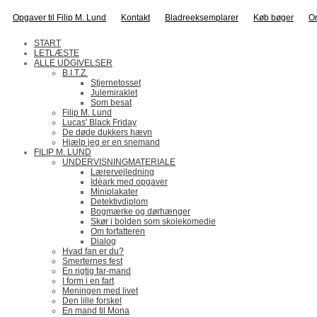
Opgaver til Filip M. Lund
Kontakt
Bladreeksemplarer
Køb bøger
O
START
LETLÆSTE
ALLE UDGIVELSER
B.I.T.Z.
Stjernetosset
Julemiraklet
Som besat
Filip M. Lund
Lucas' Black Friday
De døde dukkers hævn
Hjælp jeg er en snemand
FILIP M. LUND
UNDERVISNINGMATERIALE
Lærervejledning
Idéark med opgaver
Miniplakater
Detektivdiplom
Bogmærke og dørhænger
Skør i bolden som skolekomedie
Om forfatteren
Dialog
Hvad fan er du?
Smerternes fest
En rigtig far-mand
I form i en fart
Meningen med livet
Den lille forskel
En mand til Mona