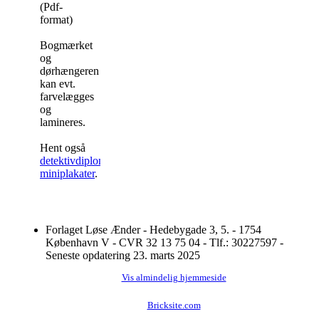
(Pdf-
format)
Bogmærket
og
dørhængeren
kan evt.
farvelægges
og
lamineres.
Hent også
detektivdiplomer
og
miniplakater
.
Forlaget Løse Ænder - Hedebygade 3, 5. - 1754
København V - CVR 32 13 75 04 - Tlf.: 30227597 -
Seneste opdatering 23. marts 2025
Vis almindelig hjemmeside
Bricksite.com