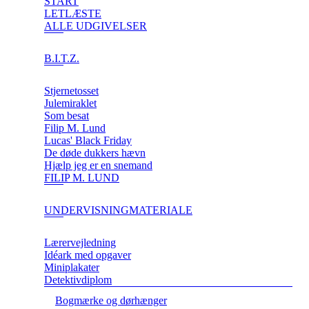
START
LETLÆSTE
ALLE UDGIVELSER
B.I.T.Z.
Stjernetosset
Julemiraklet
Som besat
Filip M. Lund
Lucas' Black Friday
De døde dukkers hævn
Hjælp jeg er en snemand
FILIP M. LUND
UNDERVISNINGMATERIALE
Lærervejledning
Idéark med opgaver
Miniplakater
Detektivdiplom
Bogmærke og dørhænger