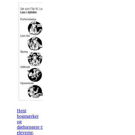
Hent
bogmærker
og
dørhængere til
eleverne
.